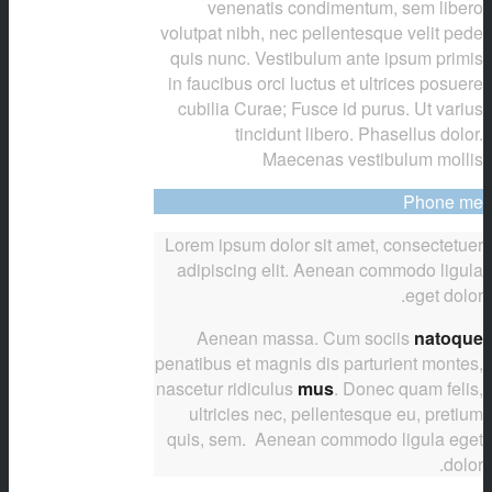
venenatis condimentum, sem libero
volutpat nibh, nec pellentesque velit pede
quis nunc. Vestibulum ante ipsum primis
in faucibus orci luctus et ultrices posuere
cubilia Curae; Fusce id purus. Ut varius
tincidunt libero. Phasellus dolor.
Maecenas vestibulum mollis
Phone me
Lorem ipsum dolor sit amet, consectetuer
adipiscing elit. Aenean commodo ligula
eget dolor.
Aenean massa. Cum sociis
natoque
penatibus et magnis dis parturient montes,
nascetur ridiculus
mus
. Donec quam felis,
ultricies nec, pellentesque eu, pretium
quis, sem. Aenean commodo ligula eget
dolor.