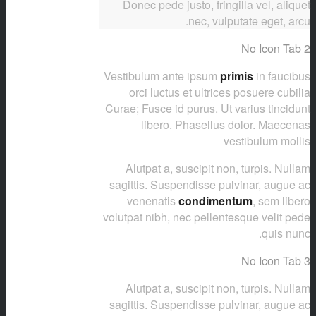
Donec pede justo, fringilla vel, aliquet
nec, vulputate eget, arcu.
No Icon Tab 2
Vestibulum ante ipsum
primis
in faucibus
orci luctus et ultrices posuere cubilia
Curae; Fusce id purus. Ut varius tincidunt
libero. Phasellus dolor. Maecenas
vestibulum mollis
Alutpat a, suscipit non, turpis. Nullam
sagittis. Suspendisse pulvinar, augue ac
venenatis
condimentum
, sem libero
volutpat nibh, nec pellentesque velit pede
quis nunc.
No Icon Tab 3
Alutpat a, suscipit non, turpis. Nullam
sagittis. Suspendisse pulvinar, augue ac