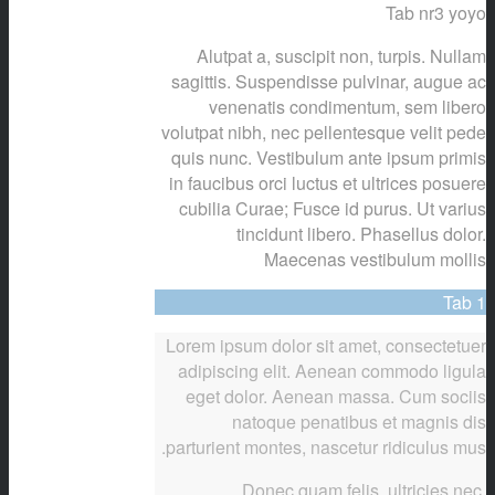
Tab nr3 yoyo
Alutpat a, suscipit non, turpis. Nullam
sagittis. Suspendisse pulvinar, augue ac
venenatis condimentum, sem libero
volutpat nibh, nec pellentesque velit pede
quis nunc. Vestibulum ante ipsum primis
in faucibus orci luctus et ultrices posuere
cubilia Curae; Fusce id purus. Ut varius
tincidunt libero. Phasellus dolor.
Maecenas vestibulum mollis
Tab 1
Lorem ipsum dolor sit amet, consectetuer
adipiscing elit. Aenean commodo ligula
eget dolor. Aenean massa. Cum sociis
natoque penatibus et magnis dis
parturient montes, nascetur ridiculus mus.
Donec quam felis, ultricies nec,