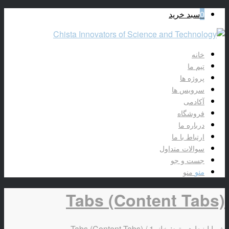
0
سبد خرید
خانه
تیم ما
پروژه ها
سرویس ها
آکادمی
فروشگاه
درباره ما
ارتباط با ما
سوالات متداول
جست و جو
منو
منو
Tabs (Content Tabs)
شما اینجا هستید:
خانه
1
/
Tabs (Content Tabs)