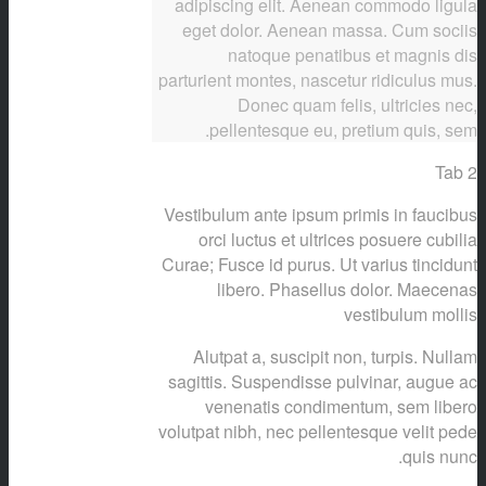
adipiscing elit. Aenean commodo ligula
eget dolor. Aenean massa. Cum sociis
natoque penatibus et magnis dis
parturient montes, nascetur ridiculus mus.
Donec quam felis, ultricies nec,
pellentesque eu, pretium quis, sem.
Tab 2
Vestibulum ante ipsum primis in faucibus
orci luctus et ultrices posuere cubilia
Curae; Fusce id purus. Ut varius tincidunt
libero. Phasellus dolor. Maecenas
vestibulum mollis
Alutpat a, suscipit non, turpis. Nullam
sagittis. Suspendisse pulvinar, augue ac
venenatis condimentum, sem libero
volutpat nibh, nec pellentesque velit pede
quis nunc.