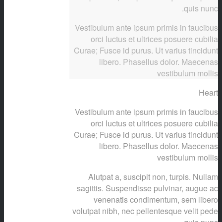
quis nunc.
Vestibulum ante ipsum primis in faucibus
orci luctus et ultrices posuere cubilia
Curae; Fusce id purus. Ut varius tincidunt
libero. Phasellus dolor. Maecenas
vestibulum mollis
Heart
Vestibulum ante ipsum primis in faucibus
orci luctus et ultrices posuere cubilia
Curae; Fusce id purus. Ut varius tincidunt
libero. Phasellus dolor. Maecenas
vestibulum mollis
Alutpat a, suscipit non, turpis. Nullam
sagittis. Suspendisse pulvinar, augue ac
venenatis condimentum, sem libero
volutpat nibh, nec pellentesque velit pede