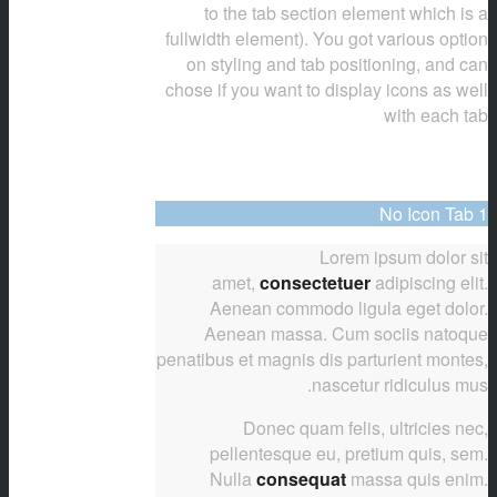
to the tab section element which is a
fullwidth element). You got various option
on styling and tab positioning, and can
chose if you want to display icons as well
with each tab
No Icon Tab 1
Lorem ipsum dolor sit
amet,
consectetuer
adipiscing elit.
Aenean commodo ligula eget dolor.
Aenean massa. Cum sociis natoque
penatibus et magnis dis parturient montes,
nascetur ridiculus mus.
Donec quam felis, ultricies nec,
pellentesque eu, pretium quis, sem.
Nulla
consequat
massa quis enim.