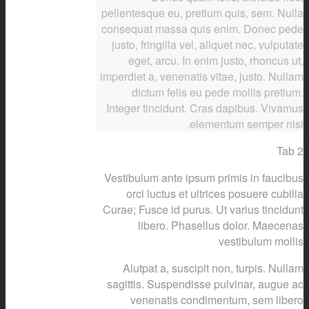
pellentesque eu, pretium quis, sem. Nulla
consequat massa quis enim. Donec pede
justo, fringilla vel, aliquet nec, vulputate
eget, arcu. In enim justo, rhoncus ut,
imperdiet a, venenatis vitae, justo. Nullam
dictum felis eu pede mollis pretium.
Integer tincidunt. Cras dapibus. Vivamus
elementum semper nisi.
Tab 2
Vestibulum ante ipsum primis in faucibus
orci luctus et ultrices posuere cubilia
Curae; Fusce id purus. Ut varius tincidunt
libero. Phasellus dolor. Maecenas
vestibulum mollis
Alutpat a, suscipit non, turpis. Nullam
sagittis. Suspendisse pulvinar, augue ac
venenatis condimentum, sem libero