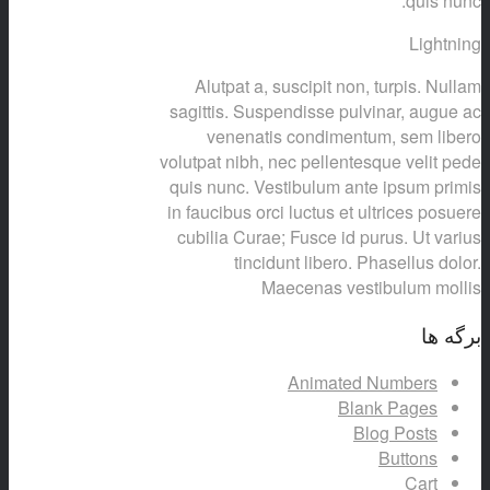
quis nunc.
Lightning
Alutpat a, suscipit non, turpis. Nullam
sagittis. Suspendisse pulvinar, augue ac
venenatis condimentum, sem libero
volutpat nibh, nec pellentesque velit pede
quis nunc. Vestibulum ante ipsum primis
in faucibus orci luctus et ultrices posuere
cubilia Curae; Fusce id purus. Ut varius
tincidunt libero. Phasellus dolor.
Maecenas vestibulum mollis
برگه ها
Animated Numbers
Blank Pages
Blog Posts
Buttons
Cart