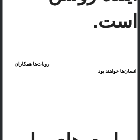
است.
ما به فردا نگاه می‌کنیم؛ فردایی که در آن
روبات‌ها همکاران
انسان‌ها خواهند بود
، صنایع با هوش مصنوعی کارآمدتر می‌شوند
و زندگی روزمره با فناوری‌های هوشمند ساده‌تر، ایمن‌تر و با
کیفیت‌تر خواهد بود. چشم‌انداز ما تبدیل شدن به یک مرجع
نوآوری در منطقه و حضور پررنگ در همکاری‌های بین‌المللی
است تا سهمی جدی در شکل‌دهی آینده فناوری جهان داشته
باشیم
مهارت های ما…