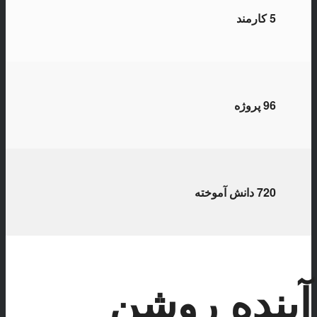
5
کارمند
96
پروژه
720
دانش آموخته
آینده روشن